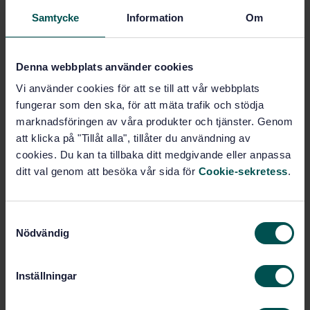
Lägg i varukorgen
Samtycke
Information
Om
PDF
Fler alternativ
Denna webbplats använder cookies
Vi använder cookies för att se till att vår webbplats
Produktinformation
fungerar som den ska, för att mäta trafik och stödja
marknadsföringen av våra produkter och tjänster. Genom
Engelska
Språk:
att klicka på "Tillåt alla", tillåter du användning av
Svenska institutet för
Framtagen av:
cookies. Du kan ta tillbaka ditt medgivande eller anpassa
standarder
ditt val genom att besöka vår sida för
Cookie-sekretess
.
Residential cookers fired
Internationell titel:
by solid fuel - Requirements and test
methods
S
Nödvändig
a
STD-45747
Artikelnummer:
m
1
Utgåva:
t
Inställningar
2006-06-30
Fastställd:
y
3
Antal sidor:
c