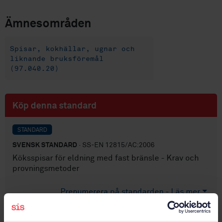
Ämnesområden
Spisar, kokhällar, ugnar och
liknande bruksföremål
(97.040.20)
Köp denna standard
STANDARD
SVENSK STANDARD
· SS-EN 12815/AC:2006
Köksspisar för eldning med fast bränsle - Krav och
provningsmetoder
Prenumerera på standarden - Läs mer
Pris:
0 SEK