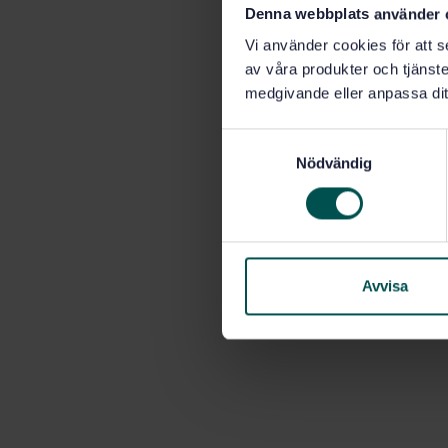
Denna webbplats använder 
Vi använder cookies för att s
av våra produkter och tjänster
medgivande eller anpassa dit
S
Nödvändig
a
m
t
y
c
k
Avvisa
e
s
v
a
l