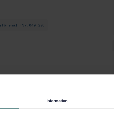
sföremål (97.040.20)
Information