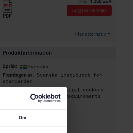
Pris:
1 250 SEK
Lägg i varukorgen
PDF
Fler alternativ
Produktinformation
Svenska
Språk:
Svenska institutet för
Framtagen av:
standarder
Residential cookers
Internationell titel:
fired by solid fuel - Requirements
and test methods
STD-40851
Artikelnummer:
Om
1
Utgåva:
2004-11-26
Fastställd: