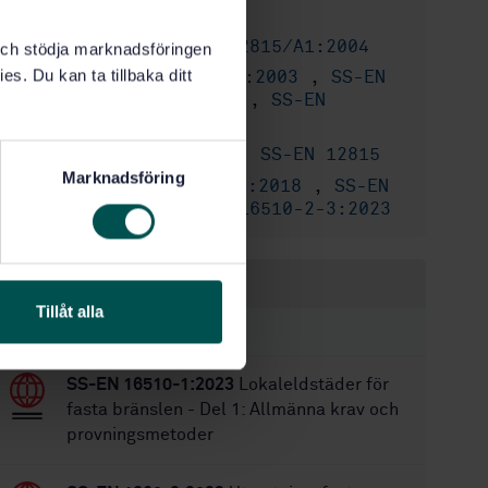
21
Antal sidor:
SS-EN 12815/A1:2004
Finns även på:
k och stödja marknadsföringen
es. Du kan ta tillbaka ditt
SS-EN 12815/AC:2003
,
SS-EN
Ersätter:
13240/A2:2004/AC:2006
,
SS-EN
13240/AC:2003
SS-EN 12815
,
SS-EN 12815
Tillägg till:
Marknadsföring
SS-EN 16510-1:2018
,
SS-EN
Ersätts av:
16510-1:2023
,
SS-EN 16510-2-3:2023
Inom samma område
Tillåt alla
STANDARDER
SS-EN 16510-1:2023
Lokaleldstäder för
fasta bränslen - Del 1: Allmänna krav och
provningsmetoder