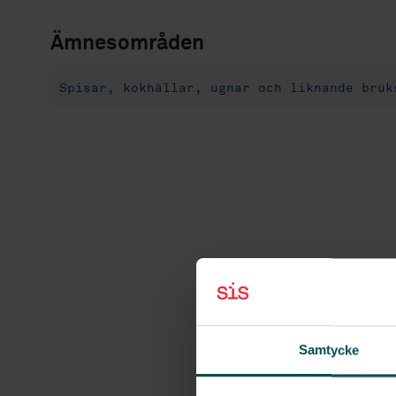
Ämnesområden
Spisar, kokhällar, ugnar och liknande bruk
Samtycke