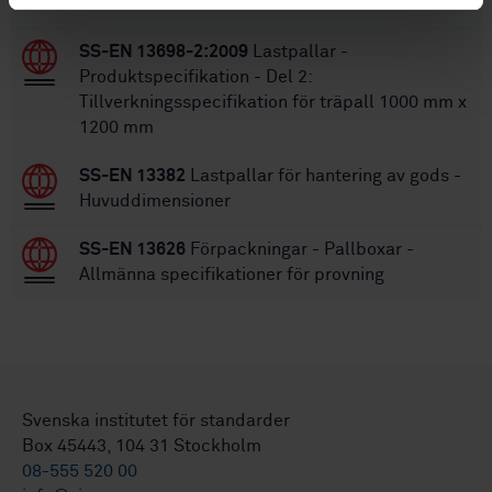
STANDARDER
SS-EN 13698-2:2009
Lastpallar -
Produktspecifikation - Del 2:
Tillverkningsspecifikation för träpall 1000 mm x
1200 mm
SS-EN 13382
Lastpallar för hantering av gods -
Huvuddimensioner
SS-EN 13626
Förpackningar - Pallboxar -
Allmänna specifikationer för provning
Svenska institutet för standarder
Box 45443, 104 31 Stockholm
08-555 520 00