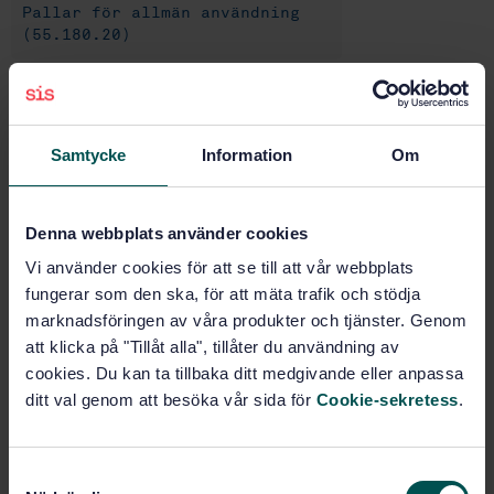
Pallar för allmän användning
(55.180.20)
Köp denna standard
Samtycke
Information
Om
STANDARD
SVENSK STANDARD
· SS-EN ISO 18613
Denna webbplats använder cookies
Lastpallar - Reparation av träpallar (ISO 18613:2003)
Vi använder cookies för att se till att vår webbplats
Prenumerera på standarden - Läs mer
fungerar som den ska, för att mäta trafik och stödja
marknadsföringen av våra produkter och tjänster. Genom
Pris:
1 599 SEK
att klicka på "Tillåt alla", tillåter du användning av
Lägg i varukorgen
cookies. Du kan ta tillbaka ditt medgivande eller anpassa
PDF
ditt val genom att besöka vår sida för
Cookie-sekretess
.
Fler alternativ
S