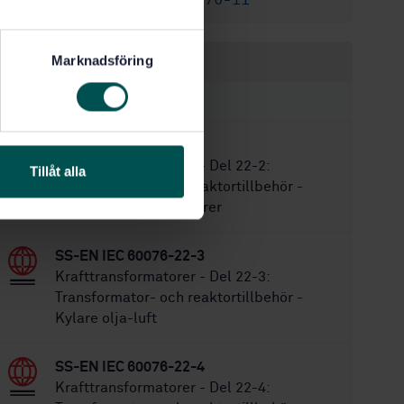
SS-EN IEC 60076-11
Ersätts av:
Marknadsföring
Inom samma område
STANDARDER
SS-EN IEC 60076-22-2
Krafttransformatorer - Del 22-2:
Tillåt alla
Transformator- och reaktortillbehör -
Demonterbara radiatorer
SS-EN IEC 60076-22-3
Krafttransformatorer - Del 22-3:
Transformator- och reaktortillbehör -
Kylare olja-luft
SS-EN IEC 60076-22-4
Krafttransformatorer - Del 22-4: