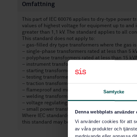
Omfattning
This part of IEC 60076 applies to dry-type power t
values of highest voltage for equipment up to and 
greater than 1,1 kV. The standard applies to all co
This standard does not apply to:
– gas-filled dry type transformers where the gas is 
– single-phase transformers rated at less than 5 k
– polyphase transformers rated at less than 15 kVA
– instrument transformers (see IEC 60044 and IEC 
– starting transformers;
– testing transformers;
– traction transformers mounted on rolling stock;
– flameproof and mining transformers;
Samtycke
– welding transformers;
– voltage regulating transformers;
– small power transformers in which safety is a spe
Denna webbplats använder 
Where IEC standards do not exist for the transform
Vi använder cookies för att s
this standard may be applicable as a whole or in p
av våra produkter och tjänster
medgivande eller anpassa dit