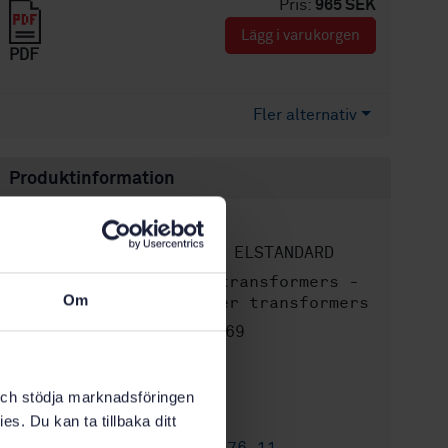
Pris:
965 SEK
Lägg i varukorgen
PDF
Fler alternativ
Produktinformation
Engelska
Språk:
SEK SVENSK ELSTANDARD
Framtagen av:
Power transformers -
Internationell titel:
Om
Part 11: Dry-type power transformers
STD-3331769
Artikelnummer:
1
Utgåva:
2004-10-25
Fastställd:
k och stödja marknadsföringen
39
Antal sidor:
es. Du kan ta tillbaka ditt