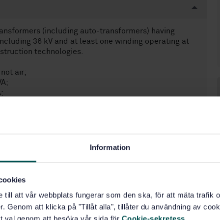
ransformers (including auto-transformers) having
including 36 kV and at least one winding operating at
nstruction technologies.
not air;
VA;
;
60186);
Information
cial consideration.
cookies
ers mentioned above or for other special transformers,
e till att vår webbplats fungerar som den ska, för att mäta trafi
arts.
. Genom att klicka på "Tillåt alla", tillåter du användning av cooki
t val genom att besöka vår sida för
Cookie-sekretess
.