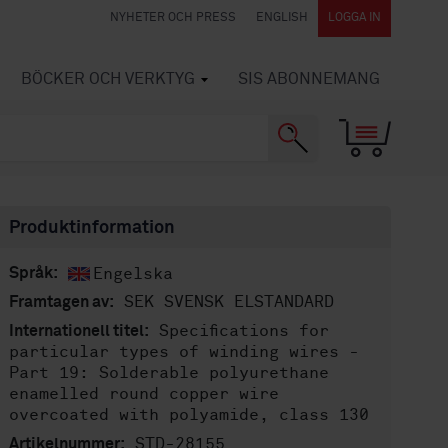
NYHETER OCH PRESS
ENGLISH
LOGGA IN
BÖCKER OCH VERKTYG
SIS ABONNEMANG
Produktinformation
Engelska
Språk:
SEK SVENSK ELSTANDARD
Framtagen av:
Specifications for
Internationell titel:
particular types of winding wires -
Part 19: Solderable polyurethane
enamelled round copper wire
overcoated with polyamide, class 130
STD-28155
Artikelnummer: