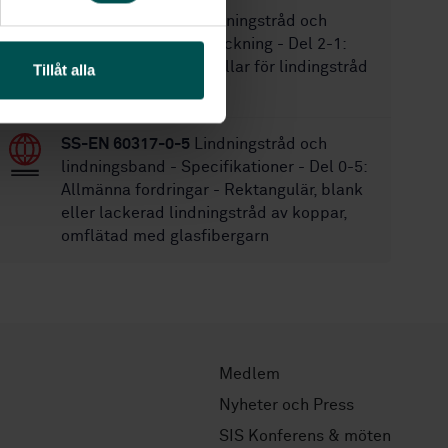
SS-EN 60264-2-1
Lindningstråd och
lindningsband - Förpackning - Del 2-1:
Cylindriska leveransrullar för lindingstråd
Tillåt alla
- Allmänna mått
SS-EN 60317-0-5
Lindningstråd och
lindningsband - Specifikationer - Del 0-5:
Allmänna fordringar - Rektangulär, blank
eller lackerad lindningstråd av koppar,
omflätad med glasfibergarn
Medlem
Nyheter och Press
SIS Konferens & möten