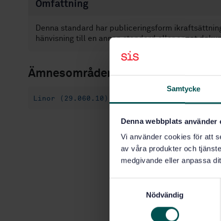
Omfattning
Denna standard har publiceringsform ikraftsättning
hänvisning till en annan standard eller annat doku
Ämnesområden
Samtycke
Linor (29.060.10)
Denna webbplats använder 
Vi använder cookies för att s
av våra produkter och tjänster
medgivande eller anpassa dit
S
Nödvändig
a
m
t