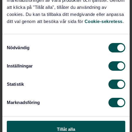
marknadsföringen av våra produkter och tjänster. Genom
Köp denna standard
att klicka på "Tillåt alla", tillåter du användning av
cookies. Du kan ta tillbaka ditt medgivande eller anpassa
STANDARD
ditt val genom att besöka vår sida för
Cookie-sekretess
.
SVENSK STANDARD
· SS-EN 15224:2017
Ledningssystem för kvalitet - EN ISO 9001:2015 för
hälso- och sjukvården
S
Nödvändig
a
Prenumerera på standarden - Läs mer
m
t
Pris:
1 865 SEK
Inställningar
y
Lägg i varukorgen
c
PDF
k
Statistik
e
Fler alternativ
s
Marknadsföring
v
a
Produktinformation
l
Engelska
Språk:
Tillåt alla