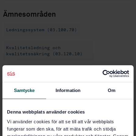
Ämnesområden
Ledningssystem (03.100.70)
Kvalitetsledning och
kvalitetssäkring (03.120.10)
Kvalitets- och miljöledning
inom hälso- och sjukvård
(11.020.01)
Samtycke
Information
Om
Ledningssystem för kvalitet
inom hälso- och sjukvården
Denna webbplats använder cookies
(11.110.20)
Vi använder cookies för att se till att vår webbplats
fungerar som den ska, för att mäta trafik och stödja