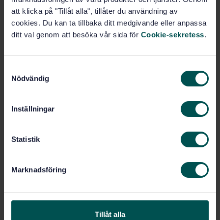
att klicka på "Tillåt alla", tillåter du användning av
Fler alternativ
cookies. Du kan ta tillbaka ditt medgivande eller anpassa
ditt val genom att besöka vår sida för
Cookie-sekretess
.
Produktinformation
S
Engelska
Språk:
Nödvändig
a
Skorstenar, SIS/TK 199
Framtagen av:
m
Chimneys - Design,
Internationell titel:
t
Inställningar
installation and commissioning of
y
chimneys - Part 1: Chimneys for non-
c
roomsealed heating appliances
k
Statistik
STD-75353
Artikelnummer:
e
1
s
Utgåva:
Marknadsföring
v
2010-09-16
Fastställd:
a
88
Antal sidor:
l
SS-EN 15287-
Finns även på:
Tillåt alla
1:2007+A1:2010