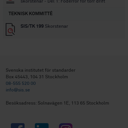
skorstenar - Del 1: Foderrör för torr drift
TEKNISK KOMMITTÉ
SIS/TK 199
Skorstenar
Svenska institutet för standarder
Box 45443, 104 31 Stockholm
08-555 520 00
info@sis.se
Besöksadress: Solnavägen 1E, 113 65 Stockholm
Facebook
LinkedIn
Instagram