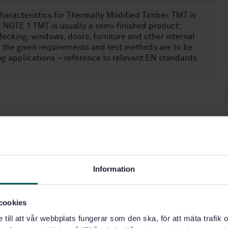
characteristics for Thermally Modified Timber. TMT is
ns. NOTE 1 TMT is usually a semi-finished product;
 decking, windows, doors, furniture and other internal
, the given requirements and test methods are to be
ng applications – reference to relevant EN standards
 sågat virke (79.040)
Information
cookies
e till att vår webbplats fungerar som den ska, för att mäta trafi