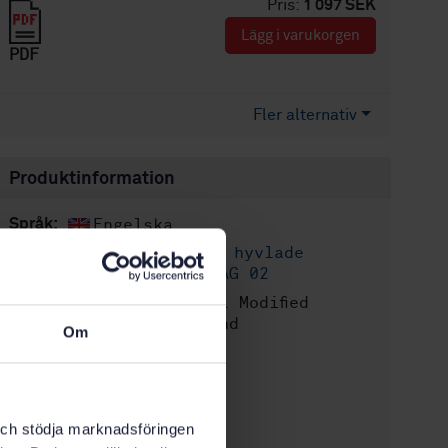
Pris:
1 097 SEK
Lägg i varukorgen
PDF
Fler alternativ
Produktinformation
Engelska
Språk:
Sågade och hyvlade
Framtagen av:
trävaror, SIS/TK 182/AG 02
Thermal Modified
Internationell titel:
Timber - Definitions and
Om
characteristics
STD-64584
Artikelnummer:
1
Utgåva:
k och stödja marknadsföringen
2008-01-11
Fastställd: