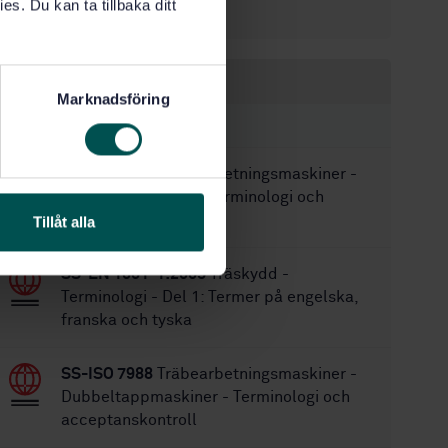
es. Du kan ta tillbaka ditt
28
Antal sidor:
Inom samma område
Marknadsföring
STANDARDER
SS-ISO 7948
Träbearbetningsmaskiner -
Överfräsmaskiner - Terminologi och
acceptanskontroll
Tillåt alla
SS-EN 1001-1:2005
Träskydd -
Terminologi - Del 1: Termer på engelska,
franska och tyska
SS-ISO 7988
Träbearbetningsmaskiner -
Dubbeltappmaskiner - Terminologi och
acceptanskontroll