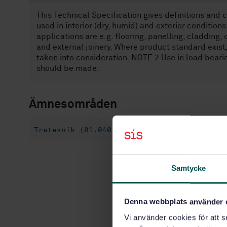
This Technical Specification gives definitions and 
used in interior (dry, humid) and exterior conditio
applications are e.g. flooring, panelling, cladding,
and external joinery. Where product standard exist
taken into consideration. NOTE 2 Use in load beari
should be made.
Ämnesområden
Träteknik (01.040.79)
Trä, sågtimmer och
Samtycke
Denna webbplats använder 
Vi använder cookies för att s