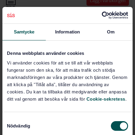
Lägg i varukorgen
PDF
Fler alternativ
Samtycke
Information
Om
Produktinformation
Denna webbplats använder cookies
Engelska
Språk:
Vi använder cookies för att se till att vår webbplats
Inomhusluft, SIS/TK 423/AG
Framtagen av:
fungerar som den ska, för att mäta trafik och stödja
01
marknadsföringen av våra produkter och tjänster. Genom
Indoor air - Part 17:
Internationell titel:
att klicka på "Tillåt alla", tillåter du användning av
Detection and enumeration of moulds -
Culture-based method (ISO 16000-
cookies. Du kan ta tillbaka ditt medgivande eller anpassa
17:2008/Cor1:2009, IDT)
ditt val genom att besöka vår sida för
Cookie-sekretess
.
STD-71939
Artikelnummer:
1
Utgåva:
S
2009-12-07
Fastställd:
Nödvändig
a
12
Antal sidor:
m