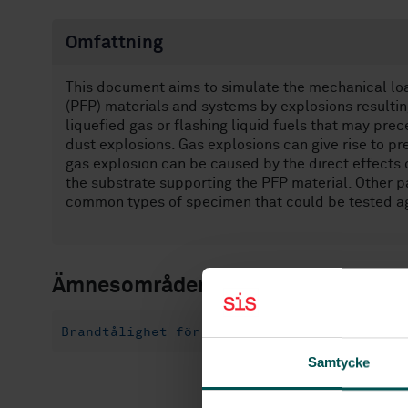
Omfattning
This document aims to simulate the mechanical loa
(PFP) materials and systems by explosions resulti
liquefied gas or flashing liquid fuels that may pre
dust explosions. Gas explosions can give rise to p
gas explosion can be caused by the direct effects 
the substrate supporting the PFP material. Other pa
common types of specimen that could be tested ag
Ämnesområden
Brandtålighet för byggnadsmaterial (13.220
Samtycke