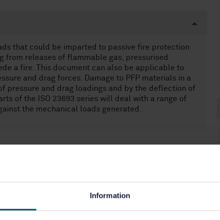
ds that could be imparted to passive fire protection
ng from releases of flammable gas, pressurised
cede a fire. This document can also be applicable to
ressure and drag forces. Damage to PFP materials in a
of pressure and drag loadings and by the deflection of
rts of the ISO 23693 series will deal with a range of
ainst the mechanical loads generated.
.50)
Information