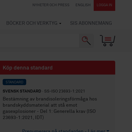
NYHETER OCH PRESS
ENGLISH
LOGGA IN
BÖCKER OCH VERKTYG
SIS ABONNEMANG
Köp denna standard
STANDARD
SVENSK STANDARD
· SS-ISO 23693-1:2021
Bestämning av brandisoleringsförmåga hos
brandskyddsmaterial att stå emot
gasexplosioner - Del 1: Generella krav (ISO
23693-1:2021, IDT)
Prenumerera på standarden - Läs mer