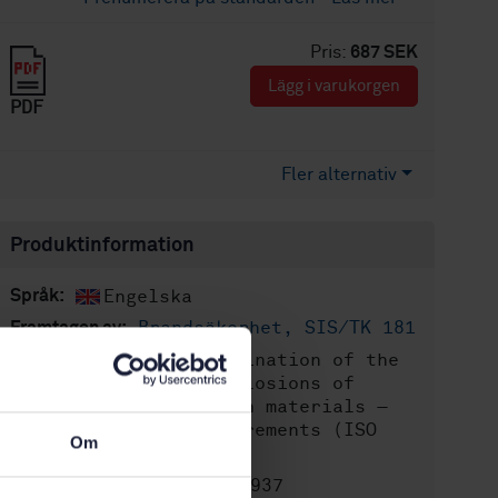
Pris:
687 SEK
Lägg i varukorgen
PDF
Fler alternativ
Produktinformation
Engelska
Språk:
Brandsäkerhet, SIS/TK 181
Framtagen av:
Determination of the
Internationell titel:
resistance to gas explosions of
passive fire protection materials —
Part 1: General requirements (ISO
Om
23693-1:2021, IDT)
STD-80032937
Artikelnummer: