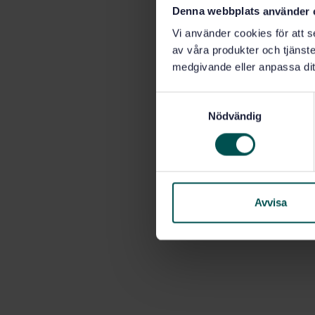
Denna webbplats använder 
Vi använder cookies för att s
av våra produkter och tjänster
medgivande eller anpassa dit
S
Nödvändig
a
m
t
y
c
k
Avvisa
e
s
v
a
l