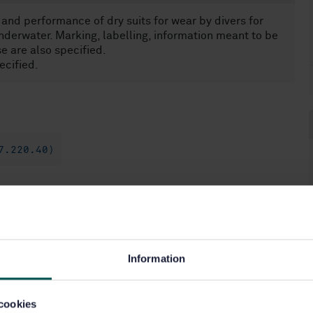
and performance of dry suits for wear by divers for
nderwater. Marking, labelling, information meant to be
se are also specified.
ecified.
7.220.40)
Information
cookies