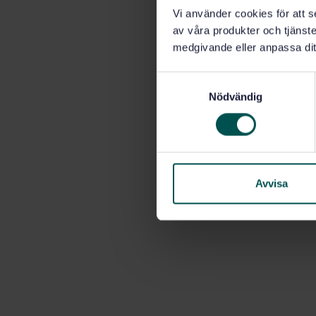
Vi använder cookies för att s
av våra produkter och tjänster
medgivande eller anpassa dit
S
Nödvändig
a
m
t
y
c
k
Avvisa
e
s
v
a
l