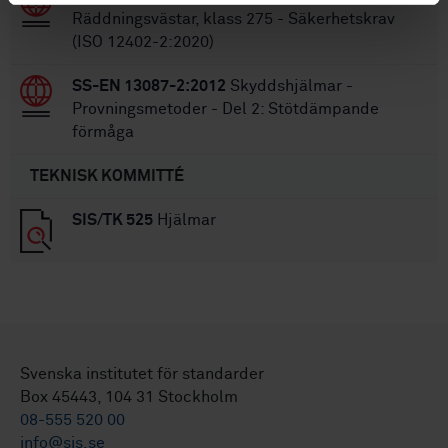
Räddningsvästar, klass 275 - Säkerhetskrav
(ISO 12402-2:2020)
SS-EN 13087-2:2012
Skyddshjälmar -
Provningsmetoder - Del 2: Stötdämpande
förmåga
TEKNISK KOMMITTÉ
SIS/TK 525
Hjälmar
Svenska institutet för standarder
Box 45443, 104 31 Stockholm
08-555 520 00
info@sis.se