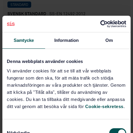
STANDARD
SVENSK STANDARD
· SS-EN 12492:2012
Klätterutrustning - Klätterhjälmar - Säkerhetskrav
och provningsmetoder
Samtycke
Information
Om
Prenumerera på standarden - Läs mer
Pris:
1 250 SEK
Denna webbplats använder cookies
Lägg i varukorgen
PDF
Vi använder cookies för att se till att vår webbplats
fungerar som den ska, för att mäta trafik och stödja
marknadsföringen av våra produkter och tjänster. Genom
Fler alternativ
att klicka på "Tillåt alla", tillåter du användning av
cookies. Du kan ta tillbaka ditt medgivande eller anpassa
Produktinformation
ditt val genom att besöka vår sida för
Cookie-sekretess
.
Engelska
Språk:
Hjälmar, SIS/TK 525
Framtagen av:
S
Nödvändig