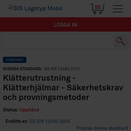
LOGGA IN
STANDARD
SVENSK STANDARD
· SS-EN 12492:2012
Klätterutrustning -
Klätterhjälmar - Säkerhetskrav
och provningsmetoder
Status:
Upphävd
·
Ersätts av:
SS-EN 12492:2025
Provläs denna standard