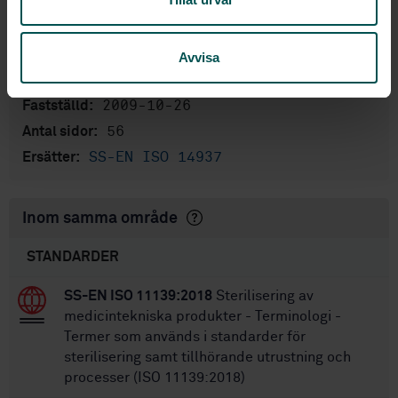
process for medical devices (ISO
14937:2009)
STD-71576
Artikelnummer:
Avvisa
2
Utgåva:
2009-10-26
Fastställd:
56
Antal sidor:
SS-EN ISO 14937
Ersätter:
Inom samma område
STANDARDER
SS-EN ISO 11139:2018
Sterilisering av
medicintekniska produkter - Terminologi -
Termer som används i standarder för
sterilisering samt tillhörande utrustning och
processer (ISO 11139:2018)