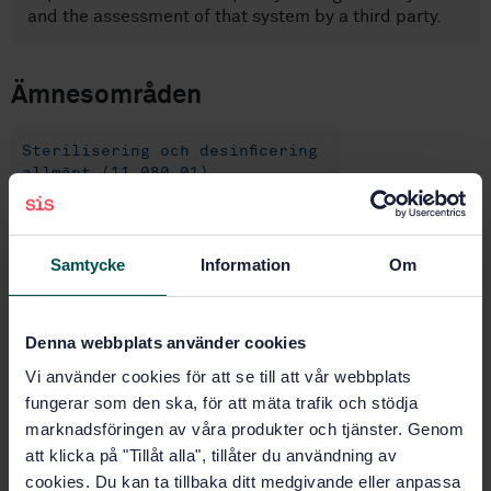
and the assessment of that system by a third party.
Ämnesområden
Sterilisering och desinficering
allmänt (11.080.01)
Köp denna standard
Samtycke
Information
Om
STANDARD
Denna webbplats använder cookies
SVENSK STANDARD
· SS-EN ISO 14937:2009
Sterilisering av medicintekniska produkter -
Vi använder cookies för att se till att vår webbplats
Generella krav på steriliseringsmedium samt
fungerar som den ska, för att mäta trafik och stödja
utveckling, utvärdering och rutinkontroll av
marknadsföringen av våra produkter och tjänster. Genom
steriliseringsprocesser för medicintekniska produkter
att klicka på "Tillåt alla", tillåter du användning av
(ISO 14937:2009)
cookies. Du kan ta tillbaka ditt medgivande eller anpassa