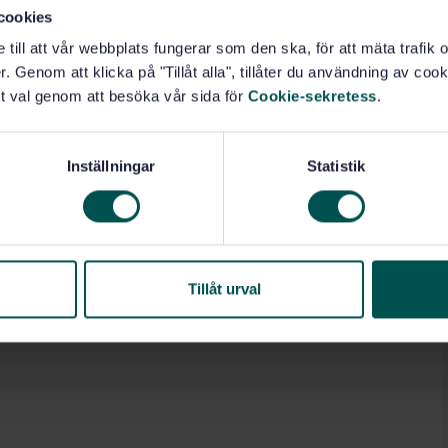
ure, maximum design temperature or malfunction
cookies
391-1.
e till att vår webbplats fungerar som den ska, för att mäta trafi
pecifier to make the appropriate selections from these
. Genom att klicka på "Tillåt alla", tillåter du användning av cooki
rements and any relevant national regulations and
t val genom att besöka vår sida för
Cookie-sekretess
.
Inställningar
Statistik
r (91.140.60)
Tillåt urval