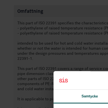
Omfattning
This part of ISO 22391 specifies the characteristic
- polyethylene of raised temperature resistance (P
- polyethylene of raised temperature resistance (PE
intended to be used for hot and cold water installa
whether or not the water is intended for human co
under the design pressures and temperatures appro
22391-1.
This part of ISO 22391 covers a range of service co
pipe dimension classes, and also specifies test pa
other parts of ISO 22391, it is applicable to PE-RT pi
components of PE-RT, as well as of other plastics a
and cold water installations.
Samtycke
It is applicable to pipes with or without a barrier la