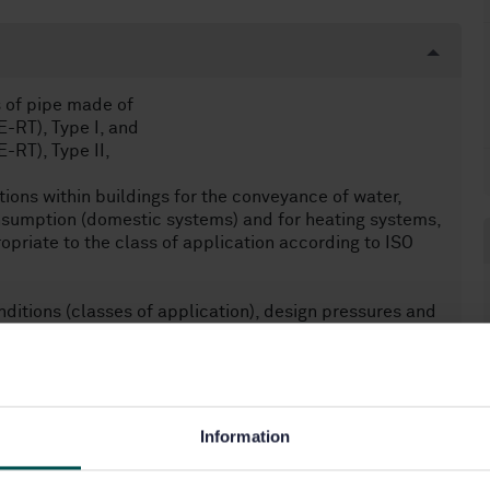
s of pipe made of
E-RT), Type I, and
-RT), Type II,
tions within buildings for the conveyance of water,
nsumption (domestic systems) and for heating systems,
priate to the class of application according to ISO
nditions (classes of application), design pressures and
rameters and test methods. In conjunction with the
pes, fittings, their joints, and to joints having
nd non-plastics materials, respectively, used for hot
Information
yer or layers.