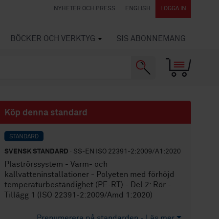
NYHETER OCH PRESS
ENGLISH
LOGGA IN
BÖCKER OCH VERKTYG
SIS ABONNEMANG
Köp denna standard
STANDARD
SVENSK STANDARD
· SS-EN ISO 22391-2:2009/A1:2020
Plaströrssystem - Varm- och
kallvatteninstallationer - Polyeten med förhöjd
temperaturbeständighet (PE-RT) - Del 2: Rör -
Tillägg 1 (ISO 22391-2:2009/Amd 1:2020)
Prenumerera på standarden - Läs mer