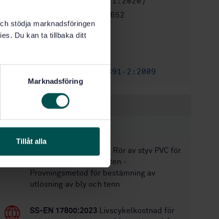
(ISO 22391-2:2009/Amd 1:2020)
STD-80026652
Artikelnummer:
k och stödja marknadsföringen
1
Utgåva:
es. Du kan ta tillbaka ditt
2020-12-14
Fastställd:
12
Antal sidor:
SS-EN ISO 22391-2:2009
Tillägg till:
Marknadsföring
Inom samma område
STANDARDER
Tillåt alla
SS-ISO 3114
Plaströr - Rör av styv PVC för
transport av dricksvatten -
Provningsmetod för bestämning av
utlösning av bly och tenn
SS-EN 17800:2023
Livscykelkostnad för