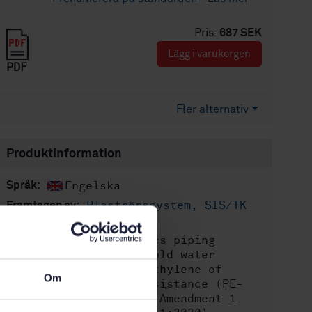
Pris:
687 SEK
Lägg i varukorgen
PDF
Fler alternativ
Produktinformation
Engelska
Språk:
Plaströrssystem, SIS/TK
Framtagen av:
156/AG 02
Plastics piping
Internationell titel:
systems for hot and cold water
installations - Polyethylene of
Om
raised temperature resistance (PE-
RT) - Part 2: Pipes - Amendment 1