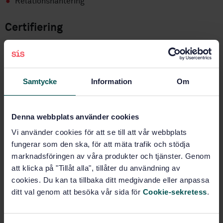
Relationshantering
Certifiering
För att bli ISO 9001-certifierad behöver du implementera
ett kvalitetsledningssystem och visa att det uppfyller
standardens krav.
Samtycke
Information
Om
Certifieringen visar att kvalitetsarbetet fungerar i
praktiken och hjälper dig möta krav från kunder och
leverantörer. För många är den också nödvändig för att
Denna webbplats använder cookies
delta i upphandlingar.
Vi använder cookies för att se till att vår webbplats
Som kund kan du känna dig trygg med att ett certifierat
fungerar som den ska, för att mäta trafik och stödja
företag har struktur och ordning i sitt arbete.
marknadsföringen av våra produkter och tjänster. Genom
att klicka på "Tillåt alla", tillåter du användning av
cookies. Du kan ta tillbaka ditt medgivande eller anpassa
ditt val genom att besöka vår sida för
Cookie-sekretess
.
Köp standarden
STANDARD