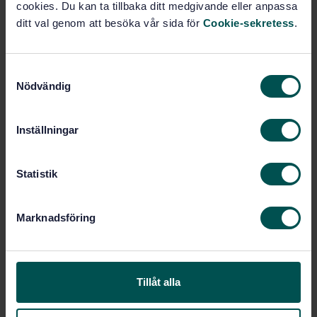
cookies. Du kan ta tillbaka ditt medgivande eller anpassa
ditt val genom att besöka vår sida för
Cookie-sekretess
.
Pris:
1 097 SEK
Lägg i varukorgen
PDF
S
Nödvändig
a
Fler alternativ
m
t
Inställningar
y
Produktinformation
c
Engelska
Språk:
k
Statistik
e
Koppar, SIS/TK 624/AG 02
Framtagen av:
s
Copper and copper alloys
Internationell titel:
Marknadsföring
v
- Drawn, round copper wire for the
a
manufacture of electrical conductors
l
STD-98531
Artikelnummer:
Tillåt alla
2
Utgåva:
2013-06-23
Fastställd: