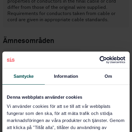
properties of conductors in the final cable or cord
differ from those of the original wire supplied.
Requirements for conductors taken from cable or
cord are given in appropriate cable standards.
Ämnesområden
Kopparprodukter (77.150.30)
Samtycke
Information
Om
Köp denna standard
STANDARD
Denna webbplats använder cookies
SVENSK STANDARD
· SS-EN 13602:2013
Vi använder cookies för att se till att vår webbplats
Koppar och kopparlegeringar - Dragen rundtråd av
fungerar som den ska, för att mäta trafik och stödja
koppar för tillverkning av elektriska ledare
marknadsföringen av våra produkter och tjänster. Genom
att klicka på "Tillåt alla", tillåter du användning av
Prenumerera på standarden - Läs mer