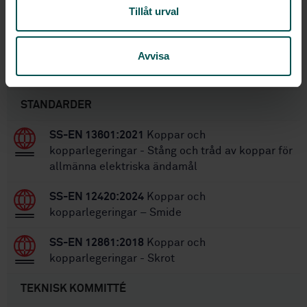
32
Antal sidor:
Tillåt urval
SS-EN 13602
Ersätter:
Avvisa
Inom samma område
STANDARDER
SS-EN 13601:2021
Koppar och
kopparlegeringar - Stång och tråd av koppar för
allmänna elektriska ändamål
SS-EN 12420:2024
Koppar och
kopparlegeringar – Smide
SS-EN 12861:2018
Koppar och
kopparlegeringar - Skrot
TEKNISK KOMMITTÉ