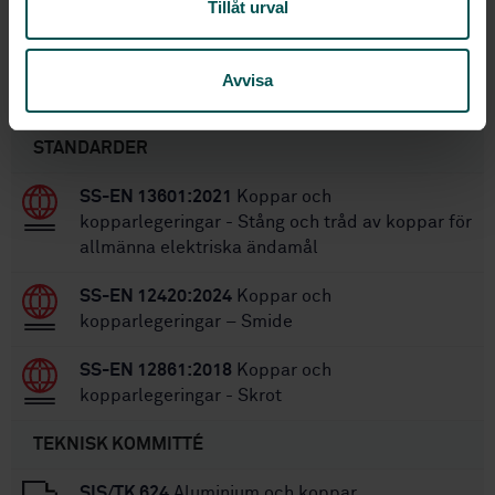
Tillåt urval
SS-EN 13602:2013
Ersätts av:
Avvisa
Inom samma område
STANDARDER
SS-EN 13601:2021
Koppar och
kopparlegeringar - Stång och tråd av koppar för
allmänna elektriska ändamål
SS-EN 12420:2024
Koppar och
kopparlegeringar – Smide
SS-EN 12861:2018
Koppar och
kopparlegeringar - Skrot
TEKNISK KOMMITTÉ
SIS/TK 624
Aluminium och koppar