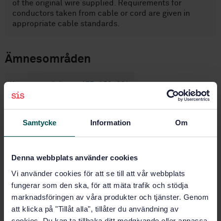
of the original wire supplied. Requirements for
conductors taken from cable or cord are given in
appropriate cable standards.
Ämnesområden
Kopparprodukter (77.150.30)
Köp denna standard
Samtycke
Information
Om
STANDARD
Denna webbplats använder cookies
SVENSK STANDARD
· SS-EN 13602
Vi använder cookies för att se till att vår webbplats
Koppar och kopparlegeringar - Dragen rundtråd av
koppar för tillverkning av elektriska ledare
fungerar som den ska, för att mäta trafik och stödja
marknadsföringen av våra produkter och tjänster. Genom
Prenumerera på standarden - Läs mer
att klicka på "Tillåt alla", tillåter du användning av
cookies. Du kan ta tillbaka ditt medgivande eller anpassa