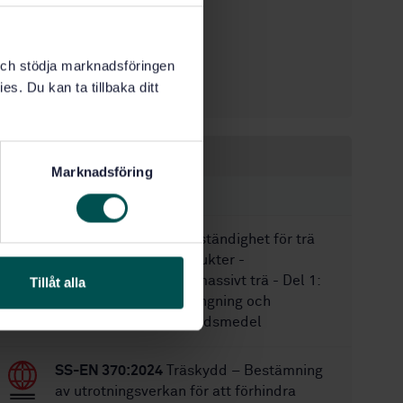
2
Utgåva:
2016-10-11
Fastställd:
k och stödja marknadsföringen
20
Antal sidor:
es. Du kan ta tillbaka ditt
SS-EN 599-2
Ersätter:
Inom samma område
Marknadsföring
STANDARDER
SS-EN 351-1:2023
Beständighet för trä
och träbaserade produkter -
Träskyddsbehandlat massivt trä - Del 1:
Tillåt alla
Klassificering av inträngning och
upptagning av träskyddsmedel
SS-EN 370:2024
Träskydd – Bestämning
av utrotningsverkan för att förhindra