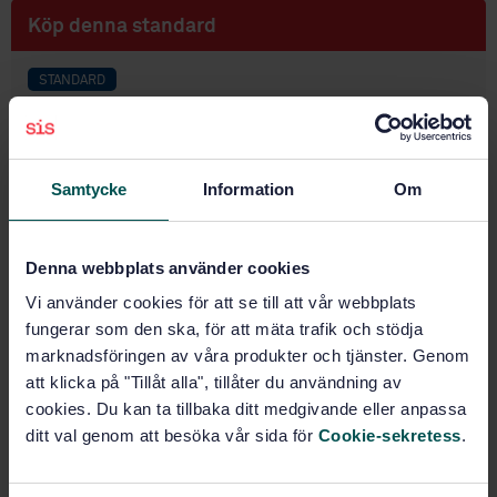
Köp denna standard
STANDARD
SVENSK STANDARD
· SS-EN ISO 8031:2020
Slangar och slangledningar av gummi och plast -
Bestämning av elektrisk resistans (ISO 8031:2020)
Samtycke
Information
Om
Prenumerera på standarden - Läs mer
Denna webbplats använder cookies
Pris:
1 097 SEK
Lägg i varukorgen
Vi använder cookies för att se till att vår webbplats
PDF
fungerar som den ska, för att mäta trafik och stödja
marknadsföringen av våra produkter och tjänster. Genom
Fler alternativ
att klicka på "Tillåt alla", tillåter du användning av
cookies. Du kan ta tillbaka ditt medgivande eller anpassa
ditt val genom att besöka vår sida för
Cookie-sekretess
.
Produktinformation