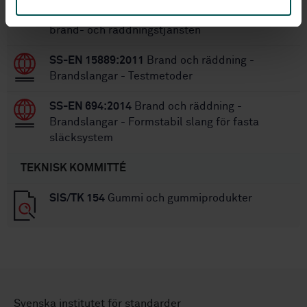
Formstabila slangar för pumpar och fordon för
brand- och räddningstjänsten
SS-EN 15889:2011
Brand och räddning -
Brandslangar - Testmetoder
SS-EN 694:2014
Brand och räddning -
Brandslangar - Formstabil slang för fasta
släcksystem
TEKNISK KOMMITTÉ
SIS/TK 154
Gummi och gummiprodukter
Svenska institutet för standarder