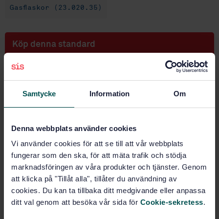
Gasflaskor (23.020.35)
Köp denna standard
STANDARD
SVENSK STANDARD
· SS-EN 14893:2014
Samtycke
Information
Om
Utrustning och tillbehör för gasol (LPG) -
Transportabelt tryckfat för gasol (LPG) av metalliska
material med kapacitet från 150 till och med 1000 l
Denna webbplats använder cookies
Prenumerera på standarden - Läs mer
Vi använder cookies för att se till att vår webbplats
fungerar som den ska, för att mäta trafik och stödja
Pris:
1 599 SEK
marknadsföringen av våra produkter och tjänster. Genom
Lägg i varukorgen
att klicka på "Tillåt alla", tillåter du användning av
PDF
cookies. Du kan ta tillbaka ditt medgivande eller anpassa
ditt val genom att besöka vår sida för
Cookie-sekretess
.
Fler alternativ