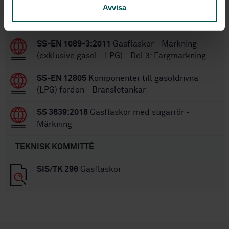
Avvisa
STANDARDER
SS-EN 1089-3:2011
Gasflaskor - Märkning
(exklusive gasol - LPG) - Del 3: Färgmärkning
SS-EN 12805
Komponenter till gasoldrivna
(LPG) fordon - Bränsletankar
SS 3639:2018
Gasflaskor med stigarrör -
Märkning
TEKNISK KOMMITTÉ
SIS/TK 296
Gasflaskor