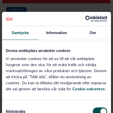
STANDARD
SVENSK STANDARD
· SS-ISO 5468:2017
Betongborrar med hårdmetallskär - Mått (ISO
5468:2017, IDT)
Samtycke
Information
Om
Prenumerera på standarden - Läs mer
Denna webbplats använder cookies
Pris:
687 SEK
Vi använder cookies för att se till att vår webbplats
Lägg i varukorgen
fungerar som den ska, för att mäta trafik och stödja
PDF
marknadsföringen av våra produkter och tjänster. Genom
att klicka på "Tillåt alla", tillåter du användning av
Fler alternativ
cookies. Du kan ta tillbaka ditt medgivande eller anpassa
ditt val genom att besöka vår sida för
Cookie-sekretess
.
Produktinformation
Engelska
Språk:
S
Nödvändig
a
Verktyg för slipande och
Framtagen av: