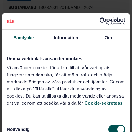
ISO STANDARD
· ISO 37001:2016/AMD 1:2024
Anti-bribery management systems — Requirements
with guidance for use — Amendment 1: Climate
action changes
Samtycke
Information
Om
Subscribe on standards - Read more
Price:
0 SEK
Denna webbplats använder cookies
Add to cart
Vi använder cookies för att se till att vår webbplats
PDF
fungerar som den ska, för att mäta trafik och stödja
marknadsföringen av våra produkter och tjänster. Genom
Show more
att klicka på "Tillåt alla", tillåter du användning av
cookies. Du kan ta tillbaka ditt medgivande eller anpassa
ditt val genom att besöka vår sida för
Cookie-sekretess
.
Product information
English
Language:
S
ISO
Written by:
Nödvändig
a