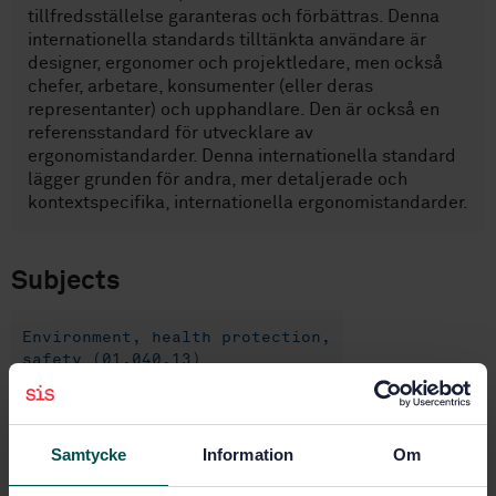
tillfredsställelse garanteras och förbättras. Denna
internationella standards tilltänkta användare är
designer, ergonomer och projektledare, men också
chefer, arbetare, konsumenter (eller deras
representanter) och upphandlare. Den är också en
referensstandard för utvecklare av
ergonomistandarder. Denna internationella standard
lägger grunden för andra, mer detaljerade och
kontextspecifika, internationella ergonomistandarder.
Subjects
Environment, health protection,
safety (01.040.13)
Ergonomics (13.180)
Samtycke
Information
Om