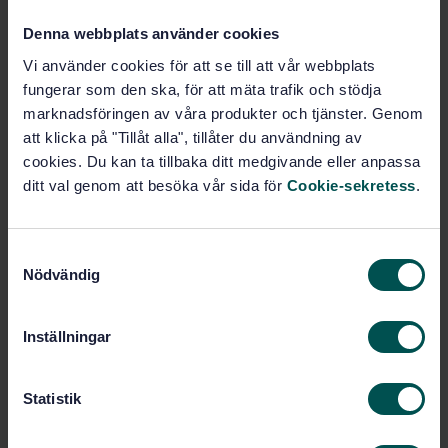
Buy this standard
Denna webbplats använder cookies
STANDARD
Vi använder cookies för att se till att vår webbplats
fungerar som den ska, för att mäta trafik och stödja
SWEDISH STANDARD
· SS-EN ISO 26800:2011
marknadsföringen av våra produkter och tjänster. Genom
Ergonomics - General approach, principles and
att klicka på "Tillåt alla", tillåter du användning av
concepts (ISO 26800:2011)
cookies. Du kan ta tillbaka ditt medgivande eller anpassa
Subscribe on standards - Read more
ditt val genom att besöka vår sida för
Cookie-sekretess
.
Price:
1 250 SEK
S
Add to cart
Nödvändig
a
PDF
m
t
Show more
Inställningar
y
c
Product information
k
Statistik
e
Swedish
Language:
s