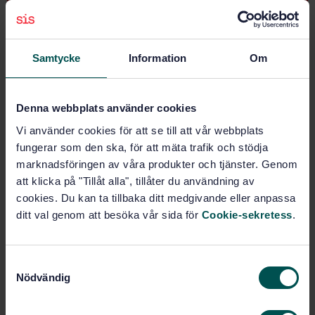
STANDARD
SWEDISH STANDARD
· SS-EN 4342
Samtycke
Information
Om
Aerospace series - Titanium TI-W99001 - Filler metal
for welding - Wire and rod
Denna webbplats använder cookies
Subscribe on standards - Read more
Vi använder cookies för att se till att vår webbplats
Price:
687 SEK
fungerar som den ska, för att mäta trafik och stödja
Add to cart
marknadsföringen av våra produkter och tjänster. Genom
PDF
att klicka på "Tillåt alla", tillåter du användning av
cookies. Du kan ta tillbaka ditt medgivande eller anpassa
Show more
ditt val genom att besöka vår sida för
Cookie-sekretess
.
Product information
S
Nödvändig
a
English
Language:
m
Svenska institutet för
Written by:
t