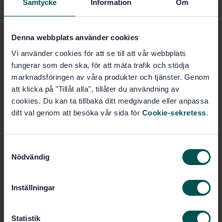
Samtycke
Information
Om
Price:
687 SEK
Add to cart
PDF
Denna webbplats använder cookies
Vi använder cookies för att se till att vår webbplats
Show more
fungerar som den ska, för att mäta trafik och stödja
marknadsföringen av våra produkter och tjänster. Genom
Product information
att klicka på "Tillåt alla", tillåter du användning av
cookies. Du kan ta tillbaka ditt medgivande eller anpassa
English
Language:
ditt val genom att besöka vår sida för
Cookie-sekretess
.
Svenska institutet för
Written by:
standarder
S
International title:
Nödvändig
a
STD-21585
Article no:
m
1
Edition:
t
Inställningar
11/21/1997
Approved:
y
c
6
No of pages:
k
Statistik
SS 3360
Replaces: