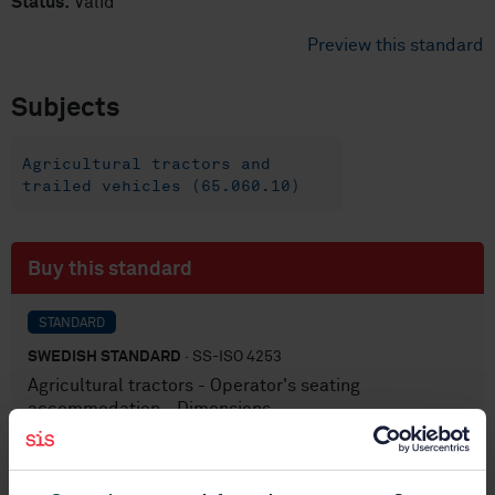
Status:
Valid
Preview this standard
Subjects
Agricultural tractors and
trailed vehicles (65.060.10)
Buy this standard
STANDARD
SWEDISH STANDARD
· SS-ISO 4253
Agricultural tractors - Operator's seating
accommodation - Dimensions
Subscribe on standards - Read more