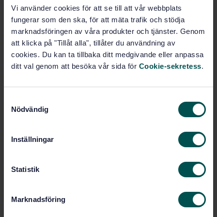
Vattnets mikrobiologi
Vi använder cookies för att se till att vår webbplats
(07.100.20)
fungerar som den ska, för att mäta trafik och stödja
marknadsföringen av våra produkter och tjänster. Genom
att klicka på "Tillåt alla", tillåter du användning av
Intresseanmälan
cookies. Du kan ta tillbaka ditt medgivande eller anpassa
ditt val genom att besöka vår sida för
Cookie-sekretess
.
Jag vill gärna veta mer om kommitténs arbete.
Gör en intresseanmälan
S
Nödvändig
a
m
För dig som är kommittédeltagare
t
Inställningar
y
Besök kommitténs
digitala arbetsyta och
c
röstningsportal
.
k
Statistik
e
Information om
utbildningar
,
regelverk
och
s
ordlista
inom standardisering.
Marknadsföring
v
a