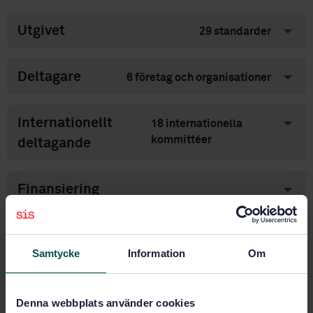
Utgivet
29 standarder
Deltagare
6 företag och organisationer
Internationellt
18 internationella
kommittéer
deltagande
Finansiering
Ämnesområden
Samtycke
Information
Om
Vattenkvalitet (13.060)
Denna webbplats använder cookies