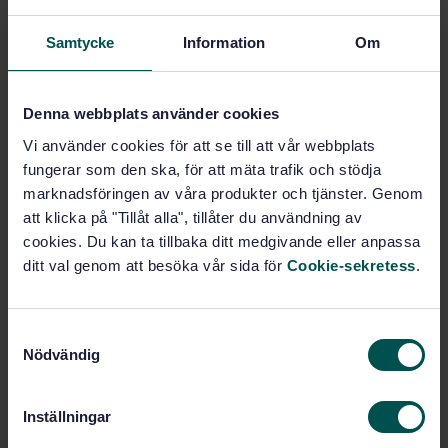
Samtycke
Information
Om
E-post
Denna webbplats använder cookies
Telefon
Vi använder cookies för att se till att vår webbplats
fungerar som den ska, för att mäta trafik och stödja
marknadsföringen av våra produkter och tjänster. Genom
att klicka på "Tillåt alla", tillåter du användning av
Meddelande
cookies. Du kan ta tillbaka ditt medgivande eller anpassa
ditt val genom att besöka vår sida för
Cookie-sekretess
.
S
Nödvändig
a
m
t
Inställningar
Jag bekräftar härmed att jag blivit informerad om
y