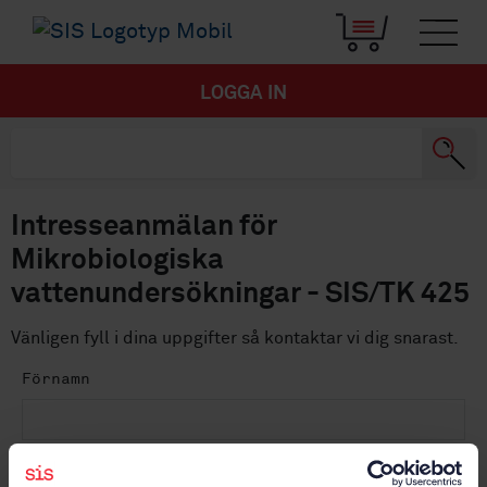
LOGGA IN
Intresseanmälan för
Mikrobiologiska
vattenundersökningar - SIS/TK 425
Vänligen fyll i dina uppgifter så kontaktar vi dig snarast.
Förnamn
Efternamn