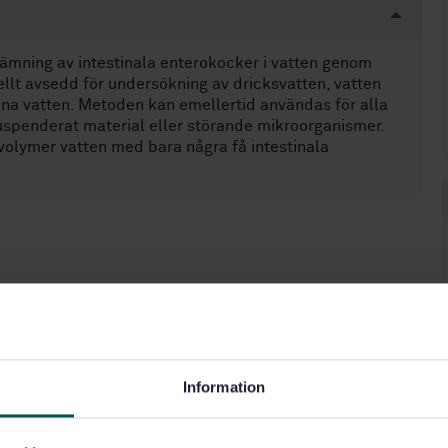
ämning av intestinala enterokocker i vatten genom
llt avsedd för undersökning av dricksvatten, vatten
na vatten. Metoden kan emellertid användas för alla
suspenderat material eller störande mikroorganismer.
 volymer vatten med bara några få intestinala
Information