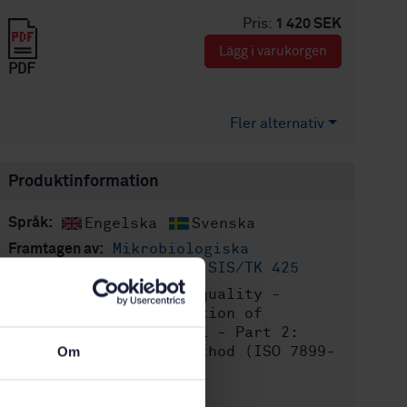
Pris:
1 420 SEK
Lägg i varukorgen
PDF
Fler alternativ
Produktinformation
Engelska
Svenska
Språk:
Mikrobiologiska
Framtagen av:
vattenundersökningar, SIS/TK 425
Water quality -
Internationell titel:
Detection and enumeration of
intestinal enterococci - Part 2:
Membrane filtration method (ISO 7899-
Om
2:2000)
STD-29831
Artikelnummer: