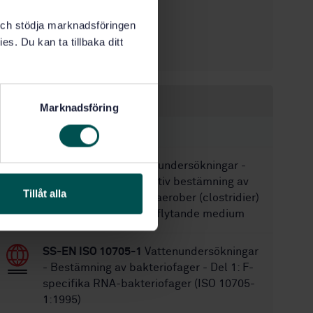
1
Utgåva:
k och stödja marknadsföringen
2000-10-13
Fastställd:
es. Du kan ta tillbaka ditt
25
Antal sidor:
Inom samma område
Marknadsföring
STANDARDER
SS-EN 26461-1
Vattenundersökningar -
Kvalitativ och kvantitativ bestämning av
Tillåt alla
sulfit-reducerande anaerober (clostridier)
- Del 1: Anrikning i ett flytande medium
SS-EN ISO 10705-1
Vattenundersökningar
- Bestämning av bakteriofager - Del 1: F-
specifika RNA-bakteriofager (ISO 10705-
1:1995)