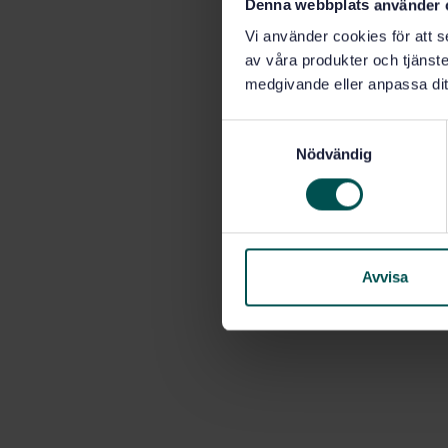
Denna webbplats använder 
Vi använder cookies för att s
av våra produkter och tjänster
medgivande eller anpassa dit
S
Nödvändig
a
m
t
y
c
k
Avvisa
e
s
v
a
l