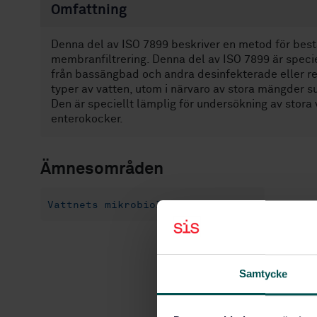
Omfattning
Denna del av ISO 7899 beskriver en metod för best
membranfiltrering. Denna del av ISO 7899 är specie
från bassängbad och andra desinfekterade eller re
typer av vatten, utom i närvaro av stora mängder 
Den är speciellt lämplig för undersökning av stora
enterokocker.
Ämnesområden
Vattnets mikrobiologi (07.100.20)
Samtycke