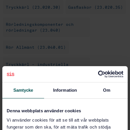
Tryckkärl (23.020.30)
Gasflaskor (23.020.35)
Rörledningskomponenter och
rörledningar (23.040)
Rör Allmänt (23.040.01)
Tryckkärl - industriella
rörledningar av metalliska
material (23.040.05)
Samtycke
Information
Om
Hydrauliska system (23.100)
Övriga komponenter till
Denna webbplats använder cookies
hydrauliska system (23.100.99)
Vi använder cookies för att se till att vår webbplats
fungerar som den ska, för att mäta trafik och stödja