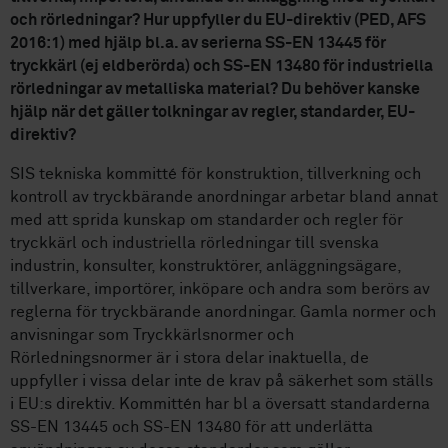
och rörledningar? Hur uppfyller du EU-direktiv (PED, AFS
2016:1) med hjälp bl.a. av serierna SS-EN 13445 för
tryckkärl (ej eldberörda) och SS-EN 13480 för industriella
rörledningar av metalliska material? Du behöver kanske
hjälp när det gäller tolkningar av regler, standarder, EU-
direktiv?
SIS tekniska kommitté för konstruktion, tillverkning och
kontroll av tryckbärande anordningar arbetar bland annat
med att sprida kunskap om standarder och regler för
tryckkärl och industriella rörledningar till svenska
industrin, konsulter, konstruktörer, anläggningsägare,
tillverkare, importörer, inköpare och andra som berörs av
reglerna för tryckbärande anordningar. Gamla normer och
anvisningar som Tryckkärlsnormer och
Rörledningsnormer är i stora delar inaktuella, de
uppfyller i vissa delar inte de krav på säkerhet som ställs
i EU:s direktiv. Kommittén har bl a översatt standarderna
SS-EN 13445 och SS-EN 13480 för att underlätta