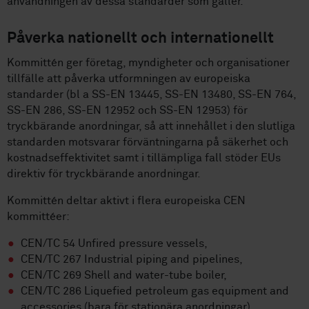
användningen av dessa standarder som gäller.
Påverka nationellt och internationellt
Kommittén ger företag, myndigheter och organisationer
tillfälle att påverka utformningen av europeiska
standarder (bl a SS-EN 13445, SS-EN 13480, SS-EN 764,
SS-EN 286, SS-EN 12952 och SS-EN 12953) för
tryckbärande anordningar, så att innehållet i den slutliga
standarden motsvarar förväntningarna på säkerhet och
kostnadseffektivitet samt i tillämpliga fall stöder EUs
direktiv för tryckbärande anordningar.
Kommittén deltar aktivt i flera europeiska CEN
kommittéer:
CEN/TC 54 Unfired pressure vessels,
CEN/TC 267 Industrial piping and pipelines,
CEN/TC 269 Shell and water-tube boiler,
CEN/TC 286 Liquefied petroleum gas equipment and
accessories (bara för stationära anordningar),