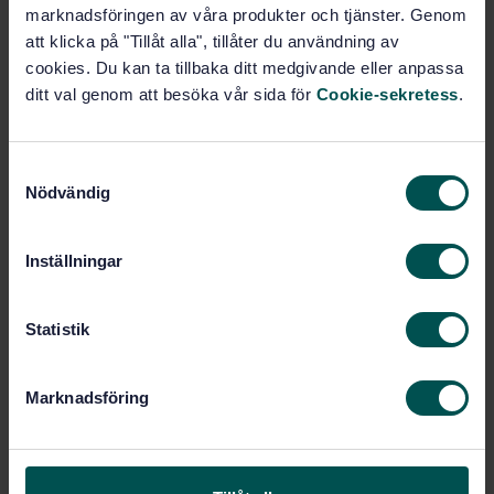
Energi- och värmeöverföring
marknadsföringen av våra produkter och tjänster. Genom
(27)
att klicka på "Tillåt alla", tillåter du användning av
cookies. Du kan ta tillbaka ditt medgivande eller anpassa
ditt val genom att besöka vår sida för
Cookie-sekretess
.
Gasturbiner, ångturbiner,
ångmaskiner (27.040)
S
Byggnadsmaterial och byggnader
Nödvändig
a
(91)
m
t
Inställningar
Bygginstallationer (91.140)
y
c
k
Statistik
Centralvärme (91.140.10)
e
s
Marknadsföring
Tryckkärl-ej eldberörda (SS-EN
v
13445) (23.020.60)
a
l
Industriella rörledningar med