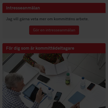
Intresseanmälan
Jag vill gärna veta mer om kommitténs arbete.
Gör en intresseanmälan
För dig som är kommittédeltagare