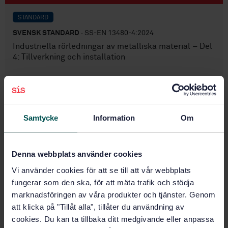
STANDARD
SVENSK STANDARD
· SS-EN 13480-4:2024
Industriella rörledningar av metalliska material – Del
4: Tillverkning och installation
Prenumerera på standarden - Läs mer
Pris:
1 599 SEK
Samtycke
Information
Om
Lägg i varukorgen
PDF
Denna webbplats använder cookies
Fler alternativ
Vi använder cookies för att se till att vår webbplats
fungerar som den ska, för att mäta trafik och stödja
Produktinformation
marknadsföringen av våra produkter och tjänster. Genom
att klicka på "Tillåt alla", tillåter du användning av
Svenska
Språk:
cookies. Du kan ta tillbaka ditt medgivande eller anpassa
Konstruktion, tillverkning
Framtagen av: