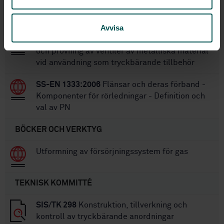
rördelar av PE för gasdistribution – Del 1:
Allmänt
Avvisa
SS-EN 16668:2025
Industriventiler – Krav för
och provning av ventiler av metalliska material
vid användning som tryckbärande tillbehör
SS-EN 1333:2006
Flänsar och deras förband -
Komponenter för rörledningar - Definition och
val av PN
BÖCKER OCH VERKTYG
Utformning av försörjningssystem för gas
TEKNISK KOMMITTÉ
SIS/TK 298
Konstruktion, tillverkning och
kontroll av tryckbärande anordningar