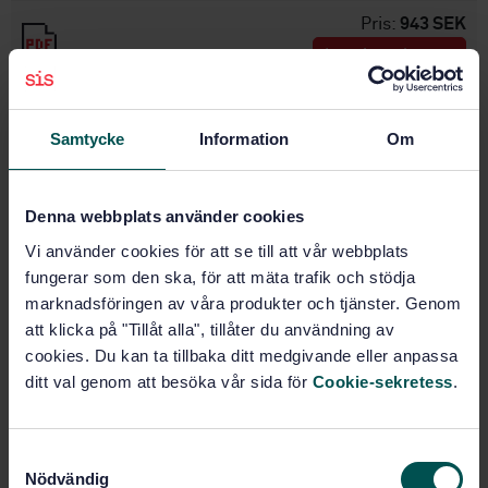
Pris:
943 SEK
Lägg i varukorgen
PDF
Fler alternativ
Samtycke
Information
Om
Produktinformation
Denna webbplats använder cookies
Vi använder cookies för att se till att vår webbplats
Engelska
Svenska
Språk:
fungerar som den ska, för att mäta trafik och stödja
Anläggningsdokumentation och
Framtagen av:
marknadsföringen av våra produkter och tjänster. Genom
schemasymboler, SIS/TK 507/AG 03
att klicka på "Tillåt alla", tillåter du användning av
Technical drawings -
Internationell titel:
cookies. Du kan ta tillbaka ditt medgivande eller anpassa
Simplified representation ofpipelines -
ditt val genom att besöka vår sida för
Cookie-sekretess
.
Part 2: Isometric projection
STD-11845
Artikelnummer:
1
Utgåva:
S
1992-06-03
Nödvändig
Fastställd:
a