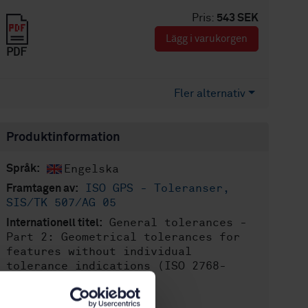
Pris:
543 SEK
Lägg i varukorgen
PDF
Fler alternativ
Produktinformation
Engelska
Språk:
ISO GPS - Toleranser,
Framtagen av:
SIS/TK 507/AG 05
General tolerances -
Internationell titel:
Part 2: Geometrical tolerances for
features without individual
tolerance indications (ISO 2768-
2:1989)
STD-13551
Artikelnummer: