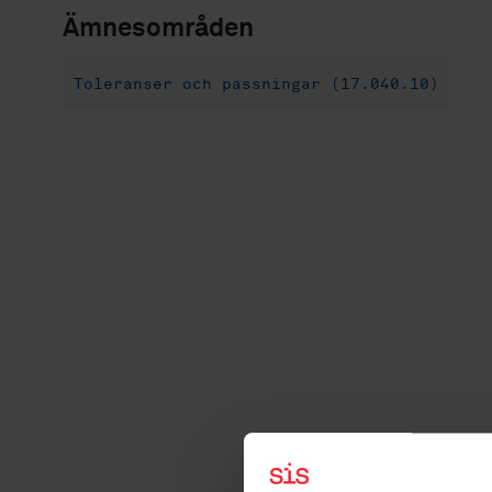
Ämnesområden
Toleranser och passningar (17.040.10)