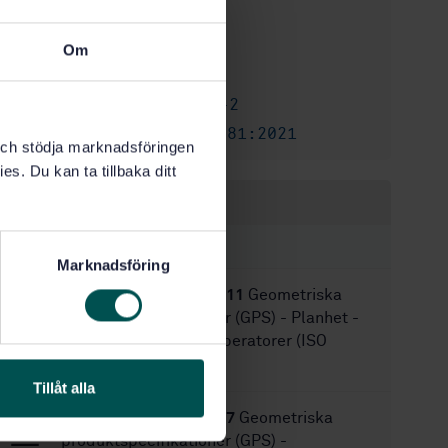
1
Utgåva:
1993-07-30
Fastställd:
Om
4
Antal sidor:
SS-ISO 2768-2
Ikraftsätter:
SS-EN ISO 22081:2021
Ersätts av:
k och stödja marknadsföringen
es. Du kan ta tillbaka ditt
Inom samma område
STANDARDER
Marknadsföring
SS-EN ISO 12781-2:2011
Geometriska
produktspecifikationer (GPS) - Planhet -
Del 2: Specifikationsoperatorer (ISO
12781-2:2011)
Tillåt alla
SS-EN ISO 8062-1:2007
Geometriska
produktspecifikationer (GPS) -