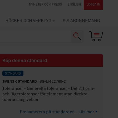
NYHETER OCH PRESS
ENGLISH
LOGGA IN
BÖCKER OCH VERKTYG
SIS ABONNEMANG
Köp denna standard
STANDARD
SVENSK STANDARD
· SS-EN 22768-2
Toleranser - Generella toleranser - Del 2: Form-
och lägetoleranser för element utan direkta
toleransangivelser
Prenumerera på standarden - Läs mer