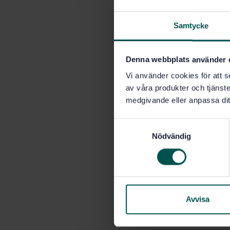
Samtycke
Denna webbplats använder 
Vi använder cookies för att s
av våra produkter och tjänster
medgivande eller anpassa dit
S
Nödvändig
a
m
t
y
c
k
Avvisa
e
s