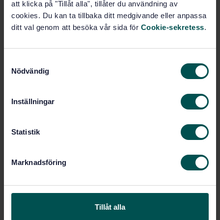
att klicka på "Tillåt alla", tillåter du användning av
Lägg i varukorgen
cookies. Du kan ta tillbaka ditt medgivande eller anpassa
PDF
ditt val genom att besöka vår sida för
Cookie-sekretess
.
Fler alternativ
S
Nödvändig
a
Produktinformation
m
t
Engelska
Språk:
Inställningar
y
Järnväg, tunnelbana och
Framtagen av:
c
spårväg, SIS/TK 254
k
Statistik
Railway applications -
Internationell titel:
e
Driver's cab - Part 8: Tram vehicle
s
layout and access
Marknadsföring
v
STD-80034749
Artikelnummer:
a
1
Utgåva:
l
2022-04-19
Fastställd:
Tillåt alla
36
Antal sidor: