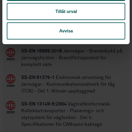
SS-EN 16186-8:2022+A1:2024
Ersätts av:
Tillåt urval
Inom samma område
Avvisa
STANDARDER
SS-EN 16989:2018
Järnvägar - Brandskydd på
järnvägsfordon - Brandförloppstest för
komplett säte
SS-EN 61375-1
Elektronisk utrustning för
järnvägar - Kommunikationsnätverk för tåg
(TCN) - Del 1: Allmän uppbyggnad
SS-EN 13149-5:2004
Vägtrafikinformatik -
Kollektivtransporter - Planerings- och
styrsystem för vägfordon - Del 5:
Specifikationer för CANopen kablage