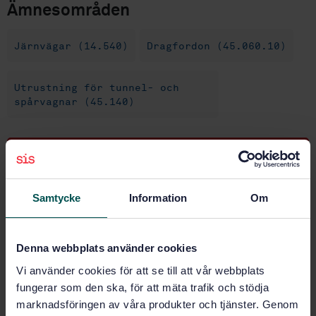
Ämnesområden
Järnvägar (14.540)
Dragfordon (45.060.10)
Utrustning för tunnel- och
spårvagnar (45.140)
Köp denna standard
STANDARD
Samtycke
Information
Om
SVENSK STANDARD
· SS-EN 16186-8:2022
Järnvägar - Förarhytt - Del 8: Spårvagnsanläggning
och åtkomst
Denna webbplats använder cookies
Vi använder cookies för att se till att vår webbplats
Prenumerera på standarden - Läs mer
fungerar som den ska, för att mäta trafik och stödja
marknadsföringen av våra produkter och tjänster. Genom
Pris:
1 250 SEK