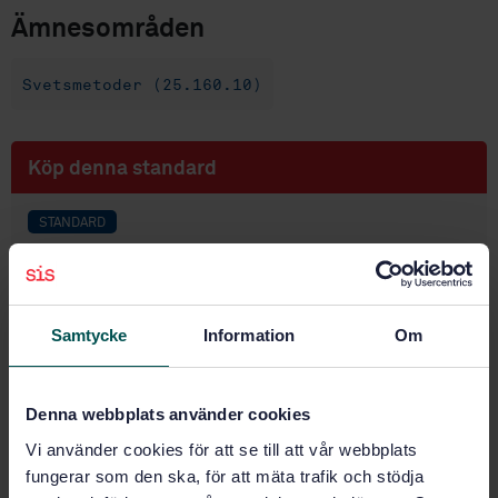
Ämnesområden
Svetsmetoder (25.160.10)
Köp denna standard
STANDARD
SVENSK STANDARD
· SS-EN 287-1:2004
Svetsarprövning - Smältsvetsning - Del 1: Stål
Samtycke
Information
Om
Prenumerera på standarden - Läs mer
Pris:
2 552 SEK
Denna webbplats använder cookies
Lägg i varukorgen
PDF
Vi använder cookies för att se till att vår webbplats
fungerar som den ska, för att mäta trafik och stödja