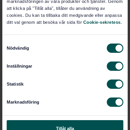
Fler alternativ
marknadsföringen av våra produkter och tjänster. Genom
att klicka på "Tillåt alla", tillåter du användning av
cookies. Du kan ta tillbaka ditt medgivande eller anpassa
Produktinformation
ditt val genom att besöka vår sida för
Cookie-sekretess
.
Engelska
Svenska
Språk:
Svetsteknik, SIS/TK 134
Framtagen av:
S
Nödvändig
Qualification test of
Internationell titel:
a
welders - Fusion welding - Part 1:
m
Steels
t
Inställningar
STD-36277
Artikelnummer:
y
c
3
Utgåva:
k
Statistik
2004-04-29
Fastställd:
e
77
Antal sidor:
s
Marknadsföring
SS-EN 287-1:2011
,
SS-EN 287-
Ersätts av:
v
1:2011
a
l
Tillåt alla
Inom samma område