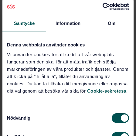
atomabsorptionsspektrometri - Speciella anvisningar
för kvicksilver
Prenumerera på standarden - Läs mer
Samtycke
Information
Om
Pris:
789 SEK
Lägg i varukorgen
Denna webbplats använder cookies
PDF
Vi använder cookies för att se till att vår webbplats
fungerar som den ska, för att mäta trafik och stödja
Fler alternativ
marknadsföringen av våra produkter och tjänster. Genom
att klicka på "Tillåt alla", tillåter du användning av
cookies. Du kan ta tillbaka ditt medgivande eller anpassa
Produktinformation
ditt val genom att besöka vår sida för
Cookie-sekretess
.
Svenska
Språk:
Svenska institutet för
Framtagen av:
S
standarder
Nödvändig
a
Metal content of water,
Internationell titel:
m
sludge and sediment determined by
t
flameless atomic absorption spectrometry