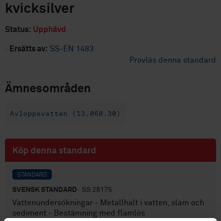
kvicksilver
Status:
Upphävd
·
Ersätts av:
SS-EN 1483
Provläs denna standard
Ämnesområden
Avloppsvatten (13.060.30)
Köp denna standard
STANDARD
SVENSK STANDARD
· SS 28175
Vattenundersökningar - Metallhalt i vatten, slam och
sediment - Bestämning med flamlös