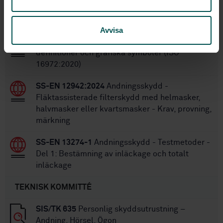
STANDARDER
Avvisa
SS-EN ISO 16972:2020
Andningsskydd - Termer,
definitioner och grafiska symboler (ISO
16972:2020)
SS-EN 12942:2024
Andningsskydd -
Fläktassisterade filterskydd med helmasker,
halvmasker eller kvartsmasker - Krav, provning,
märkning
SS-EN 13274-1
Andningsskydd - Testmetoder -
Del 1: Bestämning av inläckage och totalt
inläckage
TEKNISK KOMMITTÉ
SIS/TK 635
Personlig skyddsutrustning –
Andning, Hörsel, Ögon