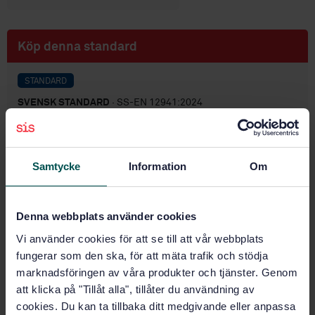
Köp denna standard
STANDARD
SVENSK STANDARD
· SS-EN 12941:2024
Andningsskydd – Fläktassisterade filterskydd med
löst sittande ansiktsdelar – Krav, provning, märkning
Samtycke
Information
Om
Prenumerera på standarden - Läs mer
Pris:
1 416 SEK
Denna webbplats använder cookies
Lägg i varukorgen
PDF
Vi använder cookies för att se till att vår webbplats
fungerar som den ska, för att mäta trafik och stödja
Fler alternativ
marknadsföringen av våra produkter och tjänster. Genom
att klicka på "Tillåt alla", tillåter du användning av
cookies. Du kan ta tillbaka ditt medgivande eller anpassa