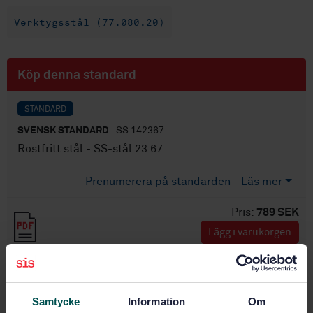
Verktygsstål (77.080.20)
Köp denna standard
STANDARD
SVENSK STANDARD
· SS 142367
Rostfritt stål - SS-stål 23 67
Prenumerera på standarden - Läs mer
Pris:
789 SEK
Lägg i varukorgen
PDF
Fler alternativ
Samtycke
Information
Om