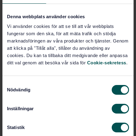
Produktinformation
Denna webbplats använder cookies
Svenska
Språk:
Vi använder cookies för att se till att vår webbplats
Svenska institutet för
Framtagen av:
fungerar som den ska, för att mäta trafik och stödja
standarder
marknadsföringen av våra produkter och tjänster. Genom
Stainless steel - SS
Internationell titel:
att klicka på "Tillåt alla", tillåter du användning av
steel 23 67
cookies. Du kan ta tillbaka ditt medgivande eller anpassa
STD-17423
Artikelnummer:
ditt val genom att besöka vår sida för
Cookie-sekretess
.
7
Utgåva:
1995-10-20
Fastställd:
S
8
Antal sidor:
Nödvändig
a
SS 142367
Ersätter:
m
SS 142367
Ersätts av:
t
Inställningar
y
c
Inom samma område
k
Statistik
e