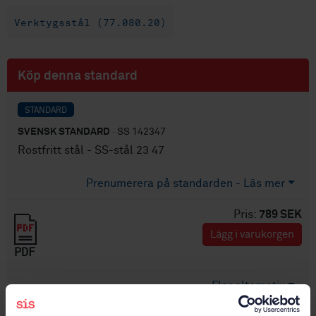
Verktygsstål (77.080.20)
Köp denna standard
STANDARD
SVENSK STANDARD
· SS 142347
Rostfritt stål - SS-stål 23 47
Prenumerera på standarden - Läs mer
Pris:
789 SEK
Lägg i varukorgen
PDF
Fler alternativ