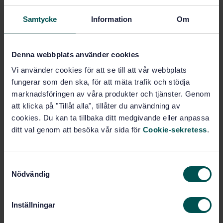
Produktinformation
Samtycke
Information
Om
Svenska
Språk:
Rostfria stål och
Framtagen av:
Denna webbplats använder cookies
trådprodukter, SIS/TK 135
Vi använder cookies för att se till att vår webbplats
Stainless steel - SS
Internationell titel:
steel 23 47
fungerar som den ska, för att mäta trafik och stödja
marknadsföringen av våra produkter och tjänster. Genom
STD-33143
Artikelnummer:
att klicka på "Tillåt alla", tillåter du användning av
10
Utgåva:
cookies. Du kan ta tillbaka ditt medgivande eller anpassa
2002-11-15
Fastställd:
ditt val genom att besöka vår sida för
Cookie-sekretess
.
9
Antal sidor:
SS 142347
Ersätter:
S
SS-EN 10028-7:2007
Ersätts av:
Nödvändig
a
m
t
Inom samma område
Inställningar
y