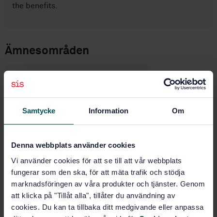
the benefits.
Ämnesområden
Kvalitetsledning och
kvalitetssäkring (03.120.10)
Samtycke
Information
Om
Ledningssystem för kvalitet
(04.080)
Denna webbplats använder cookies
Köp denna standard
Vi använder cookies för att se till att vår webbplats
fungerar som den ska, för att mäta trafik och stödja
marknadsföringen av våra produkter och tjänster. Genom
STANDARD
att klicka på "Tillåt alla", tillåter du användning av
SVENSK STANDARD
· SS-ISO 10014:2021
cookies. Du kan ta tillbaka ditt medgivande eller anpassa
Ledningssystem för kvalitet - Ledning av en