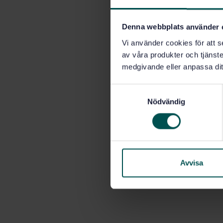
Denna webbplats använder 
Vi använder cookies för att s
av våra produkter och tjänster
medgivande eller anpassa dit
S
Nödvändig
a
m
t
y
c
k
Avvisa
e
s
v
a
l