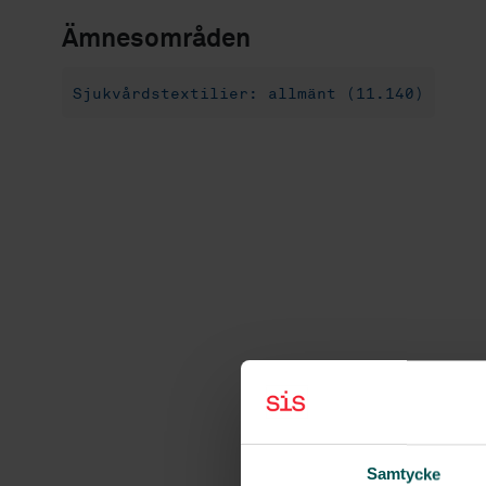
Ämnesområden
Sjukvårdstextilier: allmänt (11.140)
Samtycke