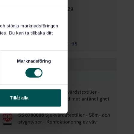
in medical use
STD-3334929
Artikelnummer:
1
Utgåva:
k och stödja marknadsföringen
2011-11-09
Fastställd:
es. Du kan ta tillbaka ditt
6
Antal sidor:
SS-EN 80601-2-35
Tillägg till:
Marknadsföring
Inom samma område
STANDARDER
SS 8760001:2017
Sjukvårdstextilier -
Tillåt alla
Vårdbäddar - Motstånd mot antändlighet
SS 8760006
Sjukvårdstextilier - Söm- och
stygntyper - Konfektionering av väv