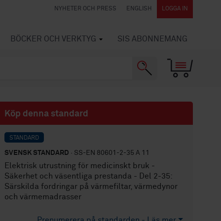
NYHETER OCH PRESS
ENGLISH
LOGGA IN
BÖCKER OCH VERKTYG
SIS ABONNEMANG
Köp denna standard
STANDARD
SVENSK STANDARD
· SS-EN 80601-2-35 A 11
Elektrisk utrustning för medicinskt bruk -
Säkerhet och väsentliga prestanda - Del 2-35:
Särskilda fordringar på värmefiltar, värmedynor
och värmemadrasser
Prenumerera på standarden - Läs mer