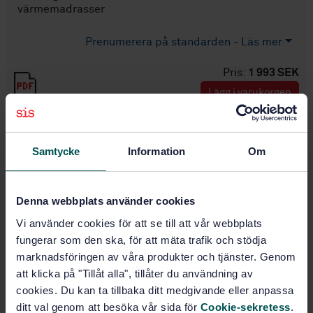
värmemadrasser
Prenumerera på standarden - Läs mer
Pris:
1 993 SEK
Lägg i varukorgen
PDF
Fler alternativ
Samtycke
Information
Om
Produktinformation
Denna webbplats använder cookies
Engelska
Språk:
Vi använder cookies för att se till att vår webbplats
SEK SVENSK ELSTANDARD
fungerar som den ska, för att mäta trafik och stödja
Framtagen av:
marknadsföringen av våra produkter och tjänster. Genom
Medical electrical
Internationell titel:
att klicka på "Tillåt alla", tillåter du användning av
equipment - Part 2-35: Particular
requirements for the basic safety and
cookies. Du kan ta tillbaka ditt medgivande eller anpassa
essential performance of heating
ditt val genom att besöka vår sida för
Cookie-sekretess
.