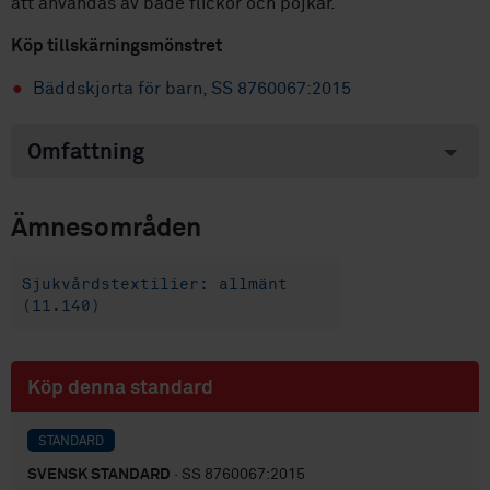
att användas av både flickor och pojkar.
Köp tillskärningsmönstret
Bäddskjorta för barn, SS 8760067:2015
Omfattning
Ämnesområden
Sjukvårdstextilier: allmänt
(11.140)
Köp denna standard
STANDARD
SVENSK STANDARD
· SS 8760067:2015