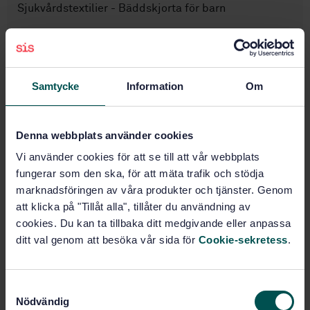
Sjukvårdstextilier - Bäddskjorta för barn
Prenumerera på standarden - Läs mer
Pris:
789 SEK
Samtycke
Information
Om
Lägg i varukorgen
PDF
Denna webbplats använder cookies
Fler alternativ
Vi använder cookies för att se till att vår webbplats
fungerar som den ska, för att mäta trafik och stödja
Produktinformation
marknadsföringen av våra produkter och tjänster. Genom
att klicka på "Tillåt alla", tillåter du användning av
Engelska
Svenska
Språk:
cookies. Du kan ta tillbaka ditt medgivande eller anpassa
Sjukvårdstextilier, SIS/TK
Framtagen av:
ditt val genom att besöka vår sida för
Cookie-sekretess
.
332
Health care textiles -
Internationell titel:
Night shirt for child
S
Nödvändig
a
STD-8017118
Artikelnummer: