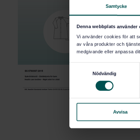
Samtycke
Denna webbplats använder 
Vi använder cookies för att s
av våra produkter och tjänster
medgivande eller anpassa dit
S
Nödvändig
a
m
t
y
c
k
Avvisa
e
s
v