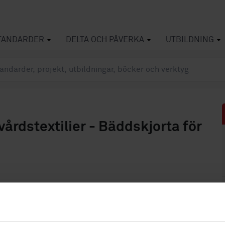
TANDARDER
DELTA OCH PÅVERKA
UTBILDNING
årdstextilier - Bäddskjorta för