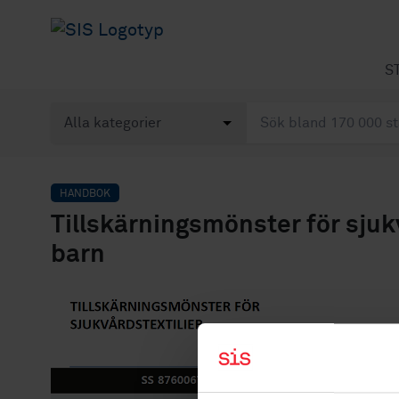
S
HANDBOK
Tillskärningsmönster för sjukv
barn