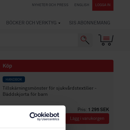
NYHETER OCH PRESS
ENGLISH
LOGGA IN
BÖCKER OCH VERKTYG
SIS ABONNEMANG
Köp
HANDBOK
Tillskärningsmönster för sjukvårdstextilier -
Bäddskjorta för barn
Pris:
1 295 SEK
Lägg i varukorgen
PDF