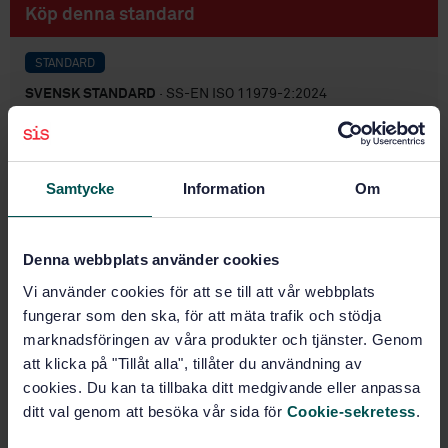
Köp denna standard
STANDARD
SVENSK STANDARD
· SS-EN ISO 11979-2:2024
Ögonimplantat – Intraokulära linser – Del 2: Optiska
egenskaper och provningsmetoder (ISO 11979-
2:2024, IDT)
Samtycke
Information
Om
Prenumerera på standarden - Läs mer
Pris:
1 097 SEK
Denna webbplats använder cookies
Lägg i varukorgen
Vi använder cookies för att se till att vår webbplats
PDF
fungerar som den ska, för att mäta trafik och stödja
marknadsföringen av våra produkter och tjänster. Genom
Fler alternativ
att klicka på "Tillåt alla", tillåter du användning av
cookies. Du kan ta tillbaka ditt medgivande eller anpassa
ditt val genom att besöka vår sida för
Cookie-sekretess
.
Produktinformation