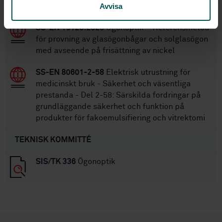
Avvisa
Glasögonglas - Terminologi (ISO 13666:2019)
SS-EN 16128:2025
Ögonoptik – Referensmetod
för provning av glasögonbågar och solglasögon
med avseende på frisättning av nickel
SS-EN 80601-2-58
Elektrisk utrustning för
medicinskt bruk - Säkerhet och väsentliga
prestanda - Del 2-58: Särskilda fordringar på
grundläggande säkerhet och funktion på
produkter för fakoemulsifiering och vitrektomi
TEKNISK KOMMITTÉ
SIS/TK 336
Ögonoptik