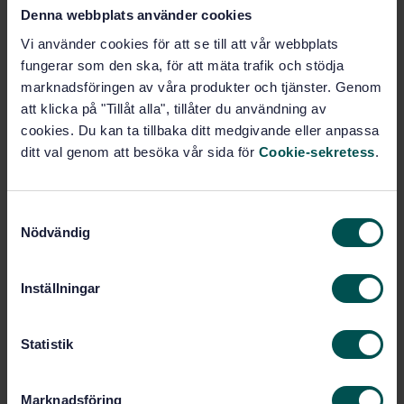
STANDARD
Denna webbplats använder cookies
SVENSK STANDARD
· SS-EN 1995-2:2026
Vi använder cookies för att se till att vår webbplats
Eurokod 5 – Dimensionering av träkonstruktioner –
fungerar som den ska, för att mäta trafik och stödja
Del 2: Broar
marknadsföringen av våra produkter och tjänster. Genom
att klicka på "Tillåt alla", tillåter du användning av
Prenumerera på standarden - Läs mer
cookies. Du kan ta tillbaka ditt medgivande eller anpassa
ditt val genom att besöka vår sida för
Cookie-sekretess
.
Pris:
1 737 SEK
Lägg i varukorgen
PDF
S
Nödvändig
a
Fler alternativ
m
t
Inställningar
y
Produktinformation
c
k
Statistik
Engelska
Språk:
e
Bärande träkonstruktioner,
Framtagen av:
s
SIS/TK 182/AG 04
Marknadsföring