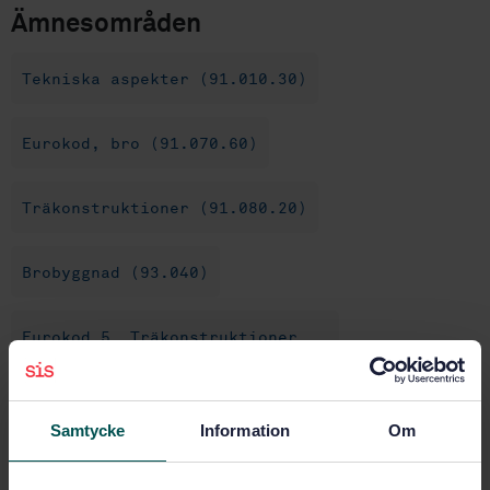
Ämnesområden
Tekniska aspekter (91.010.30)
Eurokod, bro (91.070.60)
Träkonstruktioner (91.080.20)
Brobyggnad (93.040)
Eurokod 5, Träkonstruktioner
(91.070.05)
Samtycke
Information
Om
Köp denna standard