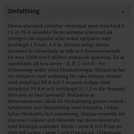
Omfattning
Denna standard omfattar rörstolpar med stolphöjd 6
t.o.m 15 m avsedda för en armatur placerad på
antingen rak toppdel eller enkel stolparm med
armlängd 1,5 tom. 4,5 m. Stolpar enligt denna
standard är tillverkade av stål och dimensionerade
för max 100N/mm2 tillåten mekanisk spänning. De är
uppdelade på fyra serier - A, B, C och D - för
tillämpning under olika förutsättningar. Stolparna har
lös stolparm med undantag för raka stolpar, stolpar
med stolphöjd (H) 6 och 7 m samt stolpar med
stolphöjd (H) 8 m och armlängd (L) 1,5 m där toppdel
eller arm är fast (svetsad). Stolparna är
dimensionerade såväl för fastsättning genom instick i
fundament som fästsättning med fotplatta. I båda
fallen förutsätts fast inspänning. Stolpar avsedda att
placeras i slänter och liknande har dimensionerats
med förlängd underdel. Stolar i serie A och B har en
eller två luckor, i serie C och D en lucka. Tillämpade