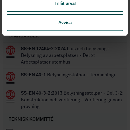
SS-EN 40-2:2004
Tillåt urval
Avvisa
Inom samma område
STANDARDER
SS-EN 12464-2:2024
Ljus och belysning -
Belysning av arbetsplatser - Del 2:
Arbetsplatser utomhus
SS-EN 40-1
Belysningsstolpar - Terminologi
SS-EN 40-3-2:2013
Belysningsstolpar - Del 3-2:
Konstruktion och verifiering - Verifiering genom
provning
TEKNISK KOMMITTÉ