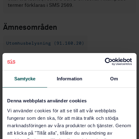
termer förklaras i SMS 2569.
Ämnesområden
Utomhusbelysning (91.160.20)
Köp denna standard
Samtycke
Information
Om
STANDARD
SVENSK STANDARD
· SS 2776
Belysningsstolpar - Rörstolpar med enkel stolparm
Denna webbplats använder cookies
Vi använder cookies för att se till att vår webbplats
Prenumerera på standarden - Läs mer
fungerar som den ska, för att mäta trafik och stödja
marknadsföringen av våra produkter och tjänster. Genom
Pris:
1 097 SEK
att klicka på "Tillåt alla", tillåter du användning av
Lägg i varukorgen