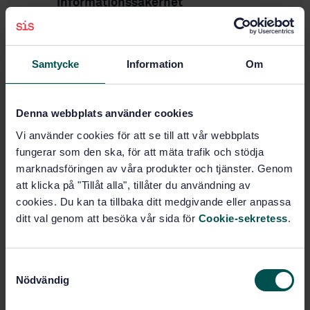
informationssäkerhet
2019-11-18
Ny standard ska ge bättre dataskydd
Samtycke
Information
Om
2019-06-10
Utgångspunkten för data- och
Denna webbplats använder cookies
informationssäkerhet i Växjö
Vi använder cookies för att se till att vår webbplats
fungerar som den ska, för att mäta trafik och stödja
2019-03-14
marknadsföringen av våra produkter och tjänster. Genom
Informationssäkerhetsarbete – vinst för
att klicka på "Tillåt alla", tillåter du användning av
alla
cookies. Du kan ta tillbaka ditt medgivande eller anpassa
ditt val genom att besöka vår sida för
Cookie-sekretess
.
2019-02-12
Informationssäkerhet och offentlighet
S
2018-05-31
Nödvändig
a
"Standarder är ett bra stöd och
m