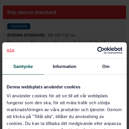
Köp denna standard
STANDARD
SVENSK STANDARD
· SS-ISO 128-44
Ritregler - Allmänna ritregler - Del 44: Snitt på
maskin ritningar
Prenumerera på standarden - Läs mer
Samtycke
Information
Om
Pris:
789 SEK
Lägg i varukorgen
Denna webbplats använder cookies
PDF
Vi använder cookies för att se till att vår webbplats
fungerar som den ska, för att mäta trafik och stödja
Fler alternativ
marknadsföringen av våra produkter och tjänster. Genom
att klicka på "Tillåt alla", tillåter du användning av
Produktinformation
cookies. Du kan ta tillbaka ditt medgivande eller anpassa