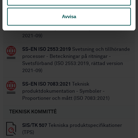
STANDARDER
SS-EN ISO 2553:2019
Svetsning och tillhörande
Avvisa
processer - Beteckningar på ritningar -
Svetsförband (ISO 2553:2019, rättad version
2021-09)
SS-EN ISO 2553:2019
Svetsning och tillhörande
processer - Beteckningar på ritningar -
Svetsförband (ISO 2553:2019, rättad version
2021-09)
SS-EN ISO 7083:2021
Teknisk
produktdokumentation - Symboler -
Proportioner och mått (ISO 7083:2021)
TEKNISK KOMMITTÉ
SIS/TK 507
Tekniska produktspecifikationer
(TPS)