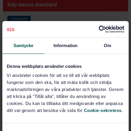
Köp denna standard
STANDARD
SVENSK STANDARD
· SS 64004:2014
Konsekvensklassning av svetsförband
Samtycke
Information
Om
Prenumerera på standarden - Läs mer
Pris:
1 250 SEK
Denna webbplats använder cookies
Lägg i varukorgen
Vi använder cookies för att se till att vår webbplats
PDF
fungerar som den ska, för att mäta trafik och stödja
marknadsföringen av våra produkter och tjänster. Genom
Fler alternativ
att klicka på "Tillåt alla", tillåter du användning av
cookies. Du kan ta tillbaka ditt medgivande eller anpassa
Produktinformation
ditt val genom att besöka vår sida för
Cookie-sekretess
.
Svenska
Språk:
S