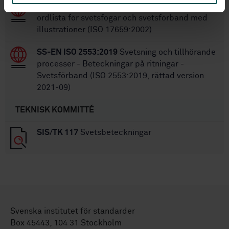
SS-EN ISO 17659:2005
Svetsning - Flerspråkig
ordlista för svetsfogar och svetsförband med
illustrationer (ISO 17659:2002)
SS-EN ISO 2553:2019
Svetsning och tillhörande
processer - Beteckningar på ritningar -
Svetsförband (ISO 2553:2019, rättad version
2021-09)
TEKNISK KOMMITTÉ
SIS/TK 117
Svetsbeteckningar
Svenska institutet för standarder
Box 45443, 104 31 Stockholm