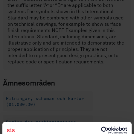
the suffix letter “A” or “B” are applicable to both
systems.The symbols shown in this International
Standard may be combined with other symbols used
on technical drawings, for example to show surface
finish requirements.NOTE Examples given in this
International Standard, including dimensions, are
illustrative only and are intended to demonstrate the
proper application of principles. They are not
intended to represent good design practices, or to
replace code or specification requirements.
Ämnesområden
Ritningar, scheman och kartor
(01.080.30)
Regler för maskinritningar
(01.100.20)