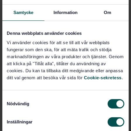
Svetsfogar (25.160.40)
Samtycke
Information
Om
Denna webbplats använder cookies
Köp denna standard
Vi använder cookies för att se till att vår webbplats
STANDARD
fungerar som den ska, för att mäta trafik och stödja
marknadsföringen av våra produkter och tjänster. Genom
SVENSK STANDARD
· SS-EN ISO 2553:2014
att klicka på "Tillåt alla", tillåter du användning av
Svetsning och tillhörande processer - Beteckningar
cookies. Du kan ta tillbaka ditt medgivande eller anpassa
på ritningar - Svets- och lödförband (ISO 2553:2013)
ditt val genom att besöka vår sida för
Cookie-sekretess
.
Prenumerera på standarden - Läs mer
Pris:
1 599 SEK
S
Nödvändig
a
Lägg i varukorgen
m
PDF
t
Inställningar
y
Fler alternativ